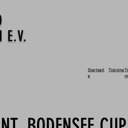
O
 E.V.
Startseit
Training
T
e
INT. BODENSEE CU