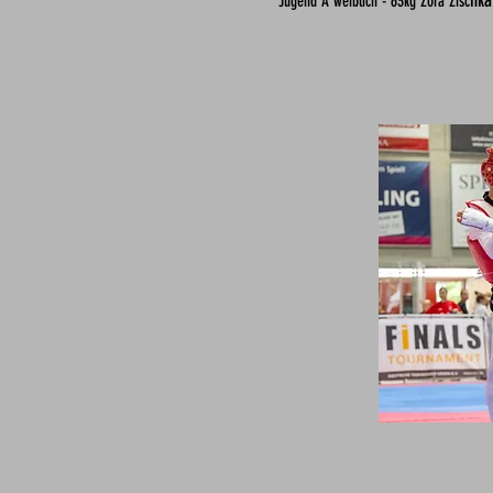
hka
Jugend A weiblich - 63kg Zora Zisc