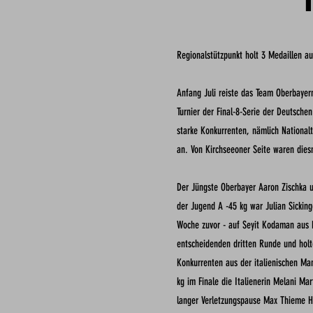
Regionalstützpunkt holt 3 Medaillen 
Anfang Juli reiste das Team Oberbaye
Turnier der Final-8-Serie der Deutsche
starke Konkurrenten, nämlich Nationalt
an.
Von Kirchseeoner Seite waren diesm
Der Jüngste Oberbayer Aaron Zischka u
der Jugend A -45 kg war Julian Sicking
Woche zuvor - auf Seyit Kodaman aus 
entscheidenden dritten Runde und holt
Konkurrenten aus der italienischen M
kg im Finale die Italienerin Melani
Mar
langer Verletzungspause
Max Thieme He