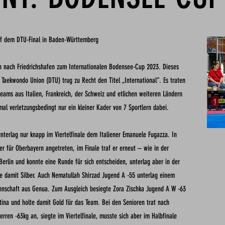
auf dem DTU-Final in Baden-Württemberg
rn nach Friedrichshafen zum Internationalen Bodensee-Cup 2023.
Dieses
n Taekwondo Union (DTU) trug zu Recht den Titel „International“. Es traten
eams aus Italien, Frankreich, der Schweiz und etlichen weiteren Ländern
al verletzungsbedingt nur ein kleiner Kader von 7 Sportlern dabei.
nterlag nur knapp im Viertelfinale dem Italiener Emanuele
Fugazza. In
er für Oberbayern angetreten, im Finale traf er
erneut – wie in der
Berlin und konnte eine Runde für sich
entscheiden, unterlag aber in der
e damit Silber. Auch
Nematullah Shirzad Jugend A -55 unterlag einem
annschaft aus
Genua. Zum Ausgleich besiegte Zora Zischka Jugend A W -63
tina und holte damit Gold für das Team. Bei den Senioren trat nach
rren -63kg an, siegte im Viertelfinale, musste sich aber im Halbfinale