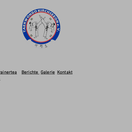
rainertea
Berichte
Galerie
Kontakt
m
P